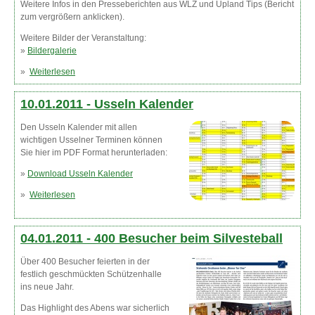
Weitere Infos in den Presseberichten aus WLZ und Upland Tips (Bericht
zum vergrößern anklicken).
Weitere Bilder der Veranstaltung:
»
Bildergalerie
»
Weiterlesen
über Frida Braun begeistert Publikum
10.01.2011 -
Usseln Kalender
Den Usseln Kalender mit allen
wichtigen Usselner Terminen können
Sie hier im PDF Format herunterladen:
»
Download Usseln Kalender
»
Weiterlesen
über Usseln Kalender
04.01.2011 -
400 Besucher beim Silvesteball
Über 400 Besucher feierten in der
festlich geschmückten Schützenhalle
ins neue Jahr.
Das Highlight des Abens war sicherlich