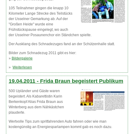
105 Teilnahmer gingen die knapp 10
Kilometer Lange Strecke des Teilstücks
der Usselner Gemarkung ab. Auf der
"Großen Heide" wurde eine
Frühstückspause eingelegt, wo auch
der Usselner Posaunenchor ein Ständchen spielte.
Der Ausklang des Schnadezuges fand an der Schützenhalle statt.
Bilder zum Schnadezug 2011 gibt es hier:
»
Bildergalerie
»
Weiterlesen
über 105 Teilnehmer beim Schnadezug
19.04.2011 -
Frida Braun begeistert Publikum
500 Upländer und Gäste waren
begeistert. Als Kabarettistin Karin
Berkenkopf Alias Frida Braun aus
Winterberg aus dem Nähkästchen
plauderte.
Wertvolle Tips zum spritfahrenden Auto fahren oder wie man
kostengünstig an Energiesparlampen kommt gab es noch dazu.