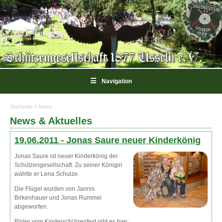
☰
Navigation
Startseite
» News
Sie sind hier
News & Aktuelles
19.06.2011 -
Jonas Saure neuer Kinderkönig
Jonas Saure ist neuer Kinderkönig der
Schützengesellschaft. Zu seiner Königin
wählte er Lena Schulze.
Die Flügel wurden von Jannis
Birkenhauer und Jonas Rummel
abgeworfen.
Bilder vom Kinderschützenfest gibt es hier: