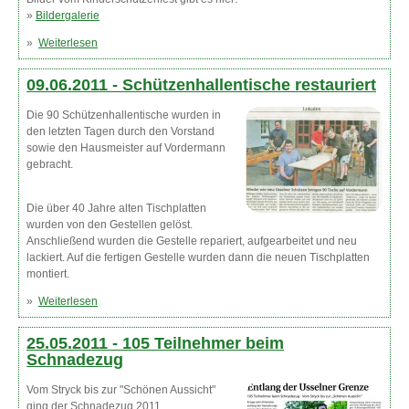
»
Bildergalerie
»
Weiterlesen
über Jonas Saure neuer Kinderkönig
09.06.2011 -
Schützenhallentische restauriert
Die 90 Schützenhallentische wurden in
den letzten Tagen durch den Vorstand
sowie den Hausmeister auf Vordermann
gebracht.
Die über 40 Jahre alten Tischplatten
wurden von den Gestellen gelöst.
Anschließend wurden die Gestelle repariert, aufgearbeitet und neu
lackiert. Auf die fertigen Gestelle wurden dann die neuen Tischplatten
montiert.
»
Weiterlesen
über Schützenhallentische restauriert
25.05.2011 -
105 Teilnehmer beim
Schnadezug
Vom Stryck bis zur "Schönen Aussicht"
ging der Schnadezug 2011.