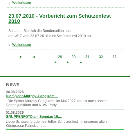
»
Weiterlesen
über Presse zum Schützenfest 2010
23.07.2010 -
Vorbericht zum Schützenfest
2010
Schauen Sie sich die Sonderseiten aus
der WLZ vom 23.07.2010 zum Schützenfest 2010 an:
»
Weiterlesen
über Vorbericht zum Schützenfest 2010
Seiten
▼
◄
…
29
30
31
32
33
34
►
▲
News
04.08.2026
Die Spider-Murphy-Gang kom…
Die Spider Murphy Gang kehrt im Mai 2027 zurück nach Usseln
Doppeljubiläum und NDW-Party…
01.08.2026
GRUPPENFOTO am Sonntag 16.…
Liebe Schützenbrüder, ein tolles Schützenfest mit unserem alten
Königspaar Patrick und…