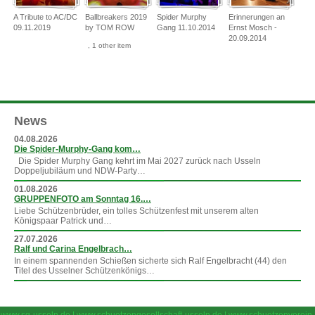
A Tribute to AC/DC
Ballbreakers 2019
Spider Murphy
Erinnerungen an
09.11.2019
by TOM ROW
Gang 11.10.2014
Ernst Mosch -
20.09.2014
,
1 other item
News
04.08.2026
Die Spider-Murphy-Gang kom…
Die Spider Murphy Gang kehrt im Mai 2027 zurück nach Usseln
Doppeljubiläum und NDW-Party…
01.08.2026
GRUPPENFOTO am Sonntag 16.…
Liebe Schützenbrüder, ein tolles Schützenfest mit unserem alten
Königspaar Patrick und…
27.07.2026
Ralf und Carina Engelbrach…
In einem spannenden Schießen sicherte sich Ralf Engelbracht (44) den
Titel des Usselner Schützenkönigs…
»
mehr News
www.sg-usseln.de
|
www.schuetzengesellschaft-usseln.de
|
www.schuetzenverein-