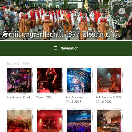
☰
Navigation
Startseite
»
Bilder
Sie sind hier
Bosstime 2.11.24
Queen 2025
A33A-Fever
A Tribute to AC/DC
04.11.2023
22.10.2022