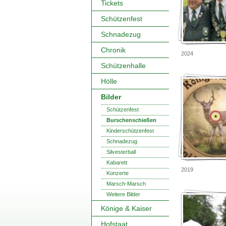
Tickets
Schützenfest
Schnadezug
Chronik
2024
Schützenhalle
Hölle
Bilder
Schützenfest
Burschenschießen
Kinderschützenfest
Schnadezug
Silvesterball
Kabarett
2019
Konzerte
Marsch-Marsch
Weitere Bilder
Könige & Kaiser
Hofstaat