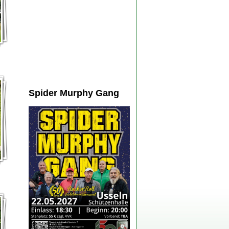
Ralf und Carina Engelbrach…
In einem spannenden Schießen
sicherte sich Ralf Engelbracht (44) den
Titel des Usselner Schützenkönigs…
»
mehr News
Spider Murphy Gang