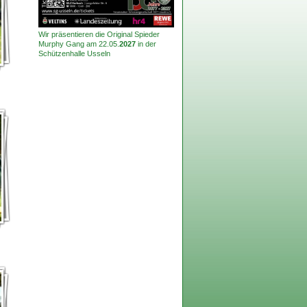
Wir präsentieren die Original Spieder
Murphy Gang am 22.05.
2027
in der
Schützenhalle Usseln