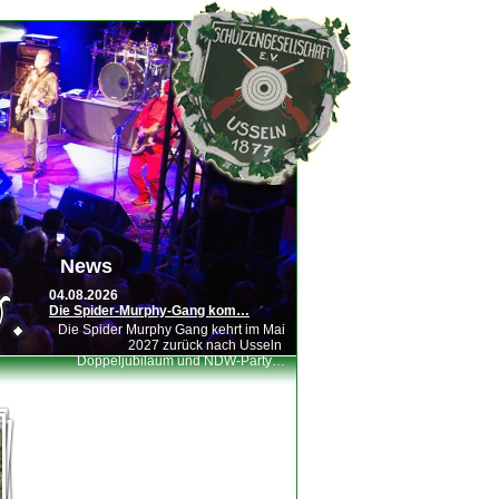
News
04.08.2026
Die Spider-Murphy-Gang kom…
Die Spider Murphy Gang kehrt im Mai
2027 zurück nach Usseln
Doppeljubiläum und NDW-Party…
01.08.2026
GRUPPENFOTO am Sonntag 16.…
Liebe Schützenbrüder, ein tolles
Schützenfest mit unserem alten
Königspaar Patrick und…
27.07.2026