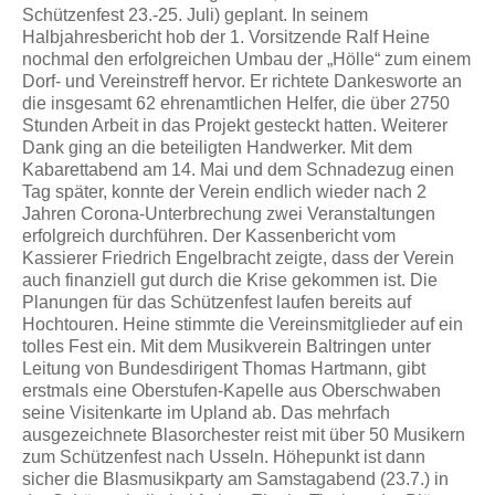
Schützenfest 23.-25. Juli) geplant. In seinem
Halbjahresbericht hob der 1. Vorsitzende Ralf Heine
nochmal den erfolgreichen Umbau der „Hölle“ zum einem
Dorf- und Vereinstreff hervor. Er richtete Dankesworte an
die insgesamt 62 ehrenamtlichen Helfer, die über 2750
Stunden Arbeit in das Projekt gesteckt hatten. Weiterer
Dank ging an die beteiligten Handwerker. Mit dem
Kabarettabend am 14. Mai und dem Schnadezug einen
Tag später, konnte der Verein endlich wieder nach 2
Jahren Corona-Unterbrechung zwei Veranstaltungen
erfolgreich durchführen. Der Kassenbericht vom
Kassierer Friedrich Engelbracht zeigte, dass der Verein
auch finanziell gut durch die Krise gekommen ist. Die
Planungen für das Schützenfest laufen bereits auf
Hochtouren. Heine stimmte die Vereinsmitglieder auf ein
tolles Fest ein. Mit dem Musikverein Baltringen unter
Leitung von Bundesdirigent Thomas Hartmann, gibt
erstmals eine Oberstufen-Kapelle aus Oberschwaben
seine Visitenkarte im Upland ab. Das mehrfach
ausgezeichnete Blasorchester reist mit über 50 Musikern
zum Schützenfest nach Usseln. Höhepunkt ist dann
sicher die Blasmusikparty am Samstagabend (23.7.) in