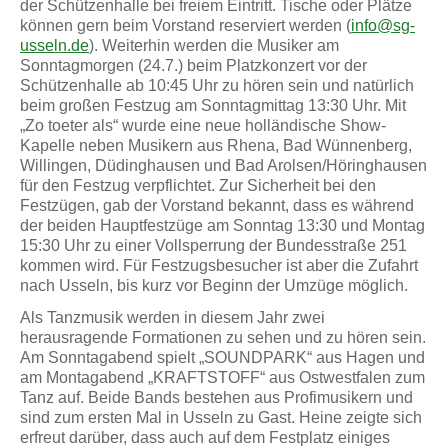
der Schützenhalle bei freiem Eintritt. Tische oder Plätze
können gern beim Vorstand reserviert werden (
info@sg-
usseln.de
). Weiterhin werden die Musiker am
Sonntagmorgen (24.7.) beim Platzkonzert vor der
Schützenhalle ab 10:45 Uhr zu hören sein und natürlich
beim großen Festzug am Sonntagmittag 13:30 Uhr. Mit
„Zo toeter als“ wurde eine neue holländische Show-
Kapelle neben Musikern aus Rhena, Bad Wünnenberg,
Willingen, Düdinghausen und Bad Arolsen/Höringhausen
für den Festzug verpflichtet. Zur Sicherheit bei den
Festzügen, gab der Vorstand bekannt, dass es während
der beiden Hauptfestzüge am Sonntag 13:30 und Montag
15:30 Uhr zu einer Vollsperrung der Bundesstraße 251
kommen wird. Für Festzugsbesucher ist aber die Zufahrt
nach Usseln, bis kurz vor Beginn der Umzüge möglich.
Als Tanzmusik werden in diesem Jahr zwei
herausragende Formationen zu sehen und zu hören sein.
Am Sonntagabend spielt „SOUNDPARK“ aus Hagen und
am Montagabend „KRAFTSTOFF“ aus Ostwestfalen zum
Tanz auf. Beide Bands bestehen aus Profimusikern und
sind zum ersten Mal in Usseln zu Gast. Heine zeigte sich
erfreut darüber, dass auch auf dem Festplatz einiges