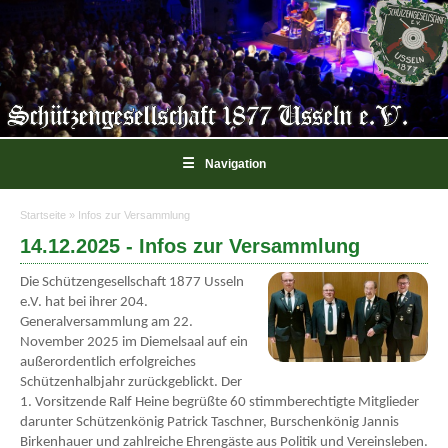
☰
Navigation
Startseite
» Infos zur Versammlung
Sie sind hier
14.12.2025 - Infos zur Versammlung
Die Schützengesellschaft 1877 Usseln
e.V. hat bei ihrer 204.
Generalversammlung am 22.
November 2025 im Diemelsaal auf ein
außerordentlich erfolgreiches
Schützenhalbjahr zurückgeblickt. Der
1. Vorsitzende Ralf Heine begrüßte 60 stimmberechtigte Mitglieder
darunter Schützenkönig Patrick Taschner, Burschenkönig Jannis
Birkenhauer und zahlreiche Ehrengäste aus Politik und Vereinsleben.