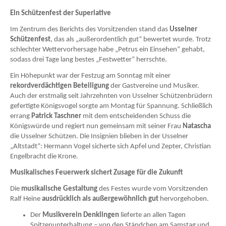
Ein Schützenfest der Superlative
Im Zentrum des Berichts des Vorsitzenden stand das
Usselner
Schützenfest
, das als „außerordentlich gut“ bewertet wurde. Trotz
schlechter Wettervorhersage habe „Petrus ein Einsehen“ gehabt,
sodass drei Tage lang bestes „Festwetter“ herrschte.
Ein Höhepunkt war der Festzug am Sonntag mit einer
rekordverdächtigen Beteiligung
der Gastvereine und Musiker.
Auch der erstmalig seit Jahrzehnten von Usselner Schützenbrüdern
gefertigte Königsvogel sorgte am Montag für Spannung. Schließlich
errang
Patrick Taschner
mit dem entscheidenden Schuss die
Königswürde und regiert nun gemeinsam mit seiner Frau
Natascha
die Usselner Schützen. Die Insignien blieben in der Usselner
„Altstadt“: Hermann Vogel sicherte sich Apfel und Zepter, Christian
Engelbracht die Krone.
Musikalisches Feuerwerk sichert Zusage für die Zukunft
Die
musikalische Gestaltung
des Festes wurde vom Vorsitzenden
Ralf Heine
ausdrücklich als außergewöhnlich gut
hervorgehoben.
Der
Musikverein Denklingen
lieferte an allen Tagen
Spitzenunterhaltung – von den Ständchen am Samstag und