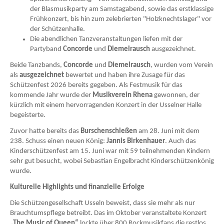
der Blasmusikparty am Samstagabend, sowie das erstklassige
Frühkonzert, bis hin zum zelebrierten "Holzknechtslager" vor
der Schützenhalle.
Die abendlichen Tanzveranstaltungen liefen mit der
Partyband
Concorde
und
Diemelrausch
ausgezeichnet.
Beide Tanzbands,
Concorde
und
Diemelrausch
, wurden vom Verein
als
ausgezeichnet
bewertet und haben ihre Zusage für das
Schützenfest 2026 bereits gegeben. Als Festmusik für das
kommende Jahr wurde der
Musikverein Rhena
gewonnen, der
kürzlich mit einem hervorragenden Konzert in der Usselner Halle
begeisterte.
Zuvor hatte bereits das
Burschenschießen
am 28. Juni mit dem
238. Schuss einen neuen König:
Jannis Birkenhauer
. Auch das
Kinderschützenfest am 15. Juni war mit 59 teilnehmenden Kindern
sehr gut besucht, wobei Sebastian Engelbracht Kinderschützenkönig
wurde.
Kulturelle Highlights und finanzielle Erfolge
Die Schützengesellschaft Usseln beweist, dass sie mehr als nur
Brauchtumspflege betreibt. Das im Oktober veranstaltete Konzert
„The Music of Queen“
lockte über 800 Rockmusikfans die restlos