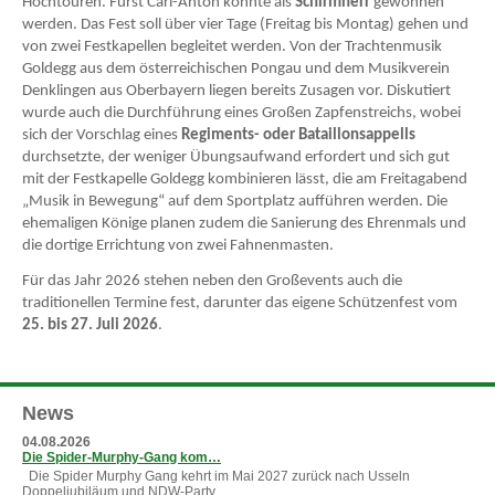
Hochtouren. Fürst Carl-Anton konnte als
Schirmherr
gewonnen
werden. Das Fest soll über vier Tage (Freitag bis Montag) gehen und
von zwei Festkapellen begleitet werden. Von der Trachtenmusik
Goldegg aus dem österreichischen Pongau und dem Musikverein
Denklingen aus Oberbayern liegen bereits Zusagen vor. Diskutiert
wurde auch die Durchführung eines Großen Zapfenstreichs, wobei
sich der Vorschlag eines
Regiments- oder Bataillonsappells
durchsetzte, der weniger Übungsaufwand erfordert und sich gut
mit der Festkapelle Goldegg kombinieren lässt, die am Freitagabend
„Musik in Bewegung“ auf dem Sportplatz aufführen werden. Die
ehemaligen Könige planen zudem die Sanierung des Ehrenmals und
die dortige Errichtung von zwei Fahnenmasten.
Für das Jahr 2026 stehen neben den Großevents auch die
traditionellen Termine fest, darunter das eigene Schützenfest vom
25. bis 27. Juli 2026
.
News
04.08.2026
Die Spider-Murphy-Gang kom…
Die Spider Murphy Gang kehrt im Mai 2027 zurück nach Usseln
Doppeljubiläum und NDW-Party…