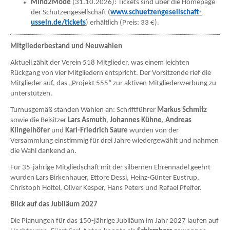
Mind2Mode
(31.10.2026): Tickets sind über die Homepage
der Schützengesellschaft (
www.schuetzengesellschaft-
usseln.de/tickets
) erhältlich (Preis: 33 €).
Mitgliederbestand und Neuwahlen
Aktuell zählt der Verein 518 Mitglieder, was einem leichten
Rückgang von vier Mitgliedern entspricht. Der Vorsitzende rief die
Mitglieder auf, das „Projekt 555“ zur aktiven Mitgliederwerbung zu
unterstützen.
Turnusgemäß standen Wahlen an: Schriftführer
Markus Schmitz
sowie die Beisitzer
Lars Asmuth
,
Johannes Kühne
,
Andreas
Klingelhöfer
und
Karl-Friedrich Saure
wurden von der
Versammlung einstimmig für drei Jahre wiedergewählt und nahmen
die Wahl dankend an.
Für 35-jährige Mitgliedschaft mit der silbernen Ehrennadel geehrt
wurden Lars Birkenhauer, Ettore Dessi, Heinz-Günter Eustrup,
Christoph Holtel, Oliver Kesper, Hans Peters und Rafael Pfeifer.
Blick auf das Jubiläum 2027
Die Planungen für das 150-jährige Jubiläum im Jahr 2027 laufen auf