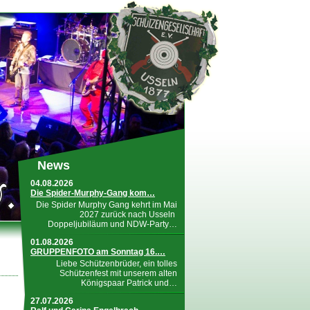
News
04.08.2026
Die Spider-Murphy-Gang kom…
Die Spider Murphy Gang kehrt im Mai
2027 zurück nach Usseln
Doppeljubiläum und NDW-Party…
01.08.2026
GRUPPENFOTO am Sonntag 16.…
Liebe Schützenbrüder, ein tolles
Schützenfest mit unserem alten
Königspaar Patrick und…
27.07.2026