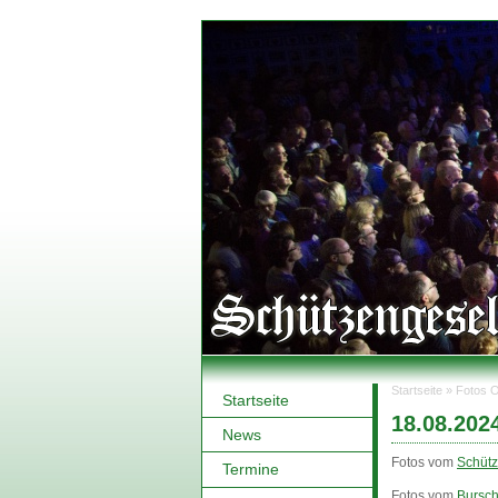
Startseite
» Fotos O
Startseite
Sie sind hi
18.08.202
News
Fotos vom
Schütz
Termine
Fotos vom
Bursc