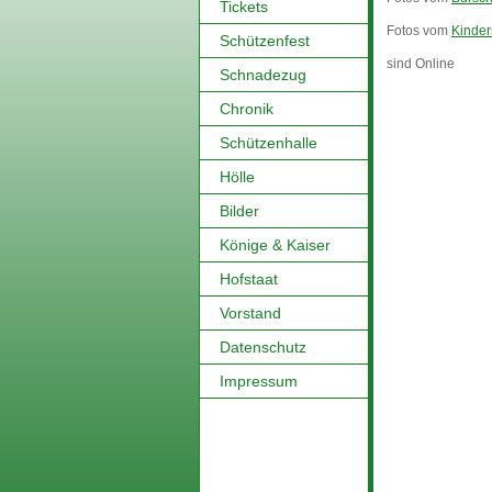
Tickets
Fotos vom
Kinder
Schützenfest
sind Online
Schnadezug
Chronik
Schützenhalle
Hölle
Bilder
Könige & Kaiser
Hofstaat
Vorstand
Datenschutz
Impressum