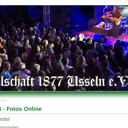
nline
er
4 - Fotos Online
enfest
henschießen