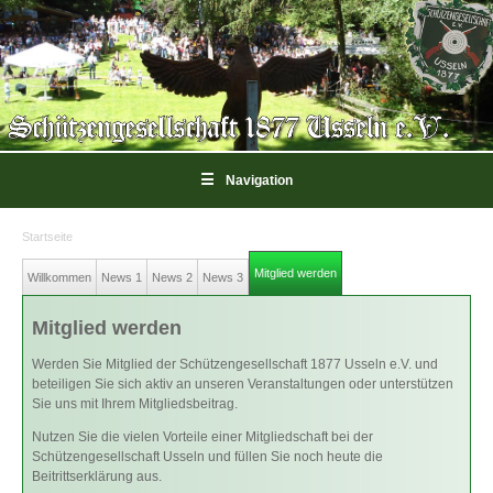
☰
Navigation
Startseite
Sie sind hier
Mitglied werden
(aktiver Reiter)
Willkommen
News 1
News 2
News 3
Mitglied werden
Werden Sie Mitglied der Schützengesellschaft 1877 Usseln e.V. und
beteiligen Sie sich aktiv an unseren Veranstaltungen oder unterstützen
Sie uns mit Ihrem Mitgliedsbeitrag.
Nutzen Sie die vielen Vorteile einer Mitgliedschaft bei der
Schützengesellschaft Usseln und füllen Sie noch heute die
Beitrittserklärung aus.