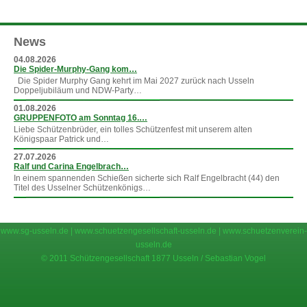
News
04.08.2026
Die Spider-Murphy-Gang kom…
Die Spider Murphy Gang kehrt im Mai 2027 zurück nach Usseln
Doppeljubiläum und NDW-Party…
01.08.2026
GRUPPENFOTO am Sonntag 16.…
Liebe Schützenbrüder, ein tolles Schützenfest mit unserem alten
Königspaar Patrick und…
27.07.2026
Ralf und Carina Engelbrach…
In einem spannenden Schießen sicherte sich Ralf Engelbracht (44) den
Titel des Usselner Schützenkönigs…
»
mehr News
www.sg-usseln.de
|
www.schuetzengesellschaft-usseln.de
|
www.schuetzenverein-
usseln.de
© 2011 Schützengesellschaft 1877 Usseln / Sebastian Vogel