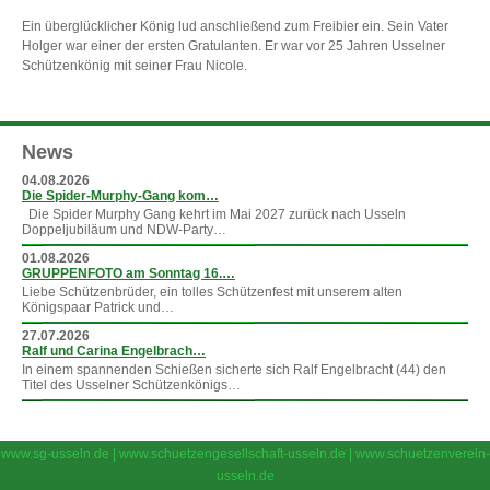
Ein überglücklicher König lud anschließend zum Freibier ein. Sein Vater
Holger war einer der ersten Gratulanten. Er war vor 25 Jahren Usselner
Schützenkönig mit seiner Frau Nicole.
News
04.08.2026
Die Spider-Murphy-Gang kom…
Die Spider Murphy Gang kehrt im Mai 2027 zurück nach Usseln
Doppeljubiläum und NDW-Party…
01.08.2026
GRUPPENFOTO am Sonntag 16.…
Liebe Schützenbrüder, ein tolles Schützenfest mit unserem alten
Königspaar Patrick und…
27.07.2026
Ralf und Carina Engelbrach…
In einem spannenden Schießen sicherte sich Ralf Engelbracht (44) den
Titel des Usselner Schützenkönigs…
»
mehr News
www.sg-usseln.de
|
www.schuetzengesellschaft-usseln.de
|
www.schuetzenverein-
usseln.de