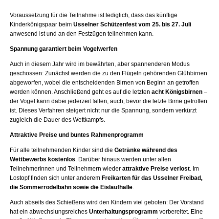
Voraussetzung für die Teilnahme ist lediglich, dass das künftige
Kinderkönigspaar beim
Usselner Schützenfest vom 25. bis 27. Juli
anwesend ist und an den Festzügen teilnehmen kann.
Spannung garantiert beim Vogelwerfen
Auch in diesem Jahr wird im bewährten, aber spannenderen Modus
geschossen: Zunächst werden die zu den Flügeln gehörenden Glühbirnen
abgeworfen, wobei die entscheidenden Birnen von Beginn an getroffen
werden können. Anschließend geht es auf die letzten
acht Königsbirnen
–
der Vogel kann dabei jederzeit fallen, auch, bevor die letzte Birne getroffen
ist. Dieses Verfahren steigert nicht nur die Spannung, sondern verkürzt
zugleich die Dauer des Wettkampfs.
Attraktive Preise und buntes Rahmenprogramm
Für alle teilnehmenden Kinder sind die
Getränke während des
Wettbewerbs kostenlos
. Darüber hinaus werden unter allen
Teilnehmerinnen und Teilnehmern wieder
attraktive Preise verlost
. Im
Lostopf finden sich unter anderem
Freikarten für das Usselner Freibad,
die Sommerrodelbahn sowie die Eislaufhalle
.
Auch abseits des Schießens wird den Kindern viel geboten: Der Vorstand
hat ein abwechslungsreiches
Unterhaltungsprogramm
vorbereitet. Eine