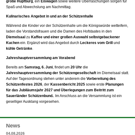
große Hüpfburg
, ein
Eiswagen
sowie weitere Überraschungen sorgen für
Spaß und Abwechslung am Nachmittag.
Kulinarisches Angebot in und an der Schützenhalle
Während die Kinder vor der Schützenhalle um die Königswürde wetteifern,
laden die Vorstandsfrauen und die Damen des Hofstaates in den
Diemelsaal
zu
Kaffee und einer großen Auswahl selbstgebackener
Kuchen
ein. Ergänzt wird das Angebot durch
Leckeres vom Grill
und
kühle Getränke
.
Jahreshauptversammlung am Vorabend
Bereits am
Samstag, 6. Juni
, findet um
20 Uhr
die
Jahreshauptversammlung der Schützengesellschaft
im Diemelsaal statt.
Auf der Tagesordnung stehen unter anderem die
Vorbereitung des
Schützenfestes 2026
, der
Kassenbericht 2025
sowie erste
Planungen
für das Jubiläumsjahr 2027 und Überlegungen zum Beitritt zum
Sauerländer Schützenbund.
. Im Anschluss an die Versammlung ist ein
geselliger Ausklang vorgesehen.
News
04.08.2026