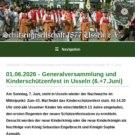
☰
Navigation
Startseite
» ​​​​​​​Generalversammlung und Kinderschützenfest in Usseln (6.+7.Juni)
Sie sind hier
01.06.2026 - ​​​​​​​Generalversammlung und
Kinderschützenfest in Usseln (6.+7.Juni)
Am
Sonntag, 7. Juni
, steht in Usseln wieder der Nachwuchs im
Mittelpunkt: Zum
43. Mal
findet das
Kinderschützenfest
statt. Ab
14.30
Uhr
sind alle Usselner Kinder
bis einschließlich 13 Jahre
eingeladen,
den ersten Regenten der neuen Schützenfestsaison zu ermitteln.
Gesucht werden der neue
Kinderkönig oder die neue Kinderkönigin
als
Nachfolge von
König Sebastian Engelbracht und Königin Sophie
Asmuth
.