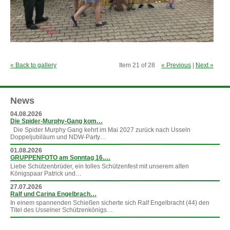
« Back to gallery
Item 21 of 28
« Previous
|
Next »
News
04.08.2026
Die Spider-Murphy-Gang kom…
Die Spider Murphy Gang kehrt im Mai 2027 zurück nach Usseln
Doppeljubiläum und NDW-Party…
01.08.2026
GRUPPENFOTO am Sonntag 16.…
Liebe Schützenbrüder, ein tolles Schützenfest mit unserem alten
Königspaar Patrick und…
27.07.2026
Ralf und Carina Engelbrach…
In einem spannenden Schießen sicherte sich Ralf Engelbracht (44) den
Titel des Usselner Schützenkönigs…
»
mehr News