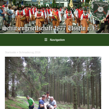
☰
Navigation
Startseite
»
Schnadezug 2016
Sie sind hier