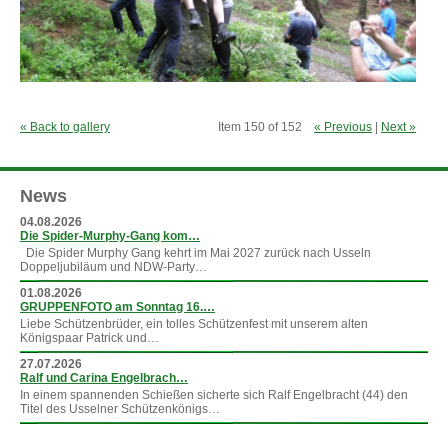
« Back to gallery
Item 150 of 152
« Previous
|
Next »
News
04.08.2026
Die Spider-Murphy-Gang kom…
Die Spider Murphy Gang kehrt im Mai 2027 zurück nach Usseln
Doppeljubiläum und NDW-Party…
01.08.2026
GRUPPENFOTO am Sonntag 16.…
Liebe Schützenbrüder, ein tolles Schützenfest mit unserem alten
Königspaar Patrick und…
27.07.2026
Ralf und Carina Engelbrach…
In einem spannenden Schießen sicherte sich Ralf Engelbracht (44) den
Titel des Usselner Schützenkönigs…
»
mehr News