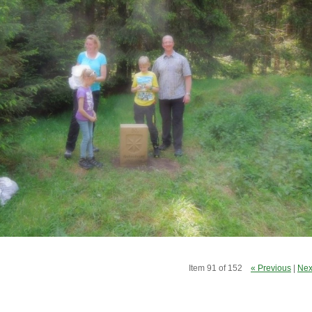
Item 91 of 152
« Previous
|
Nex