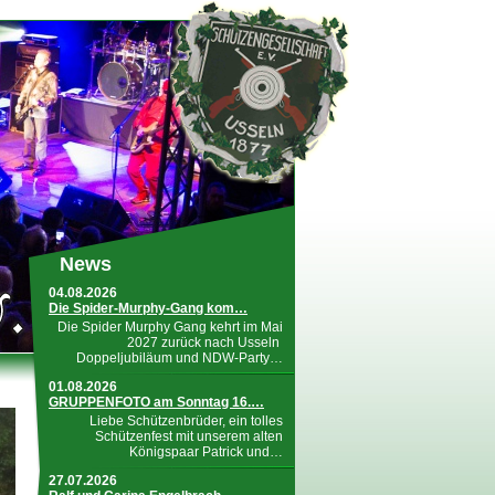
News
04.08.2026
Die Spider-Murphy-Gang kom…
Die Spider Murphy Gang kehrt im Mai
2027 zurück nach Usseln
Doppeljubiläum und NDW-Party…
01.08.2026
GRUPPENFOTO am Sonntag 16.…
Liebe Schützenbrüder, ein tolles
Schützenfest mit unserem alten
Königspaar Patrick und…
27.07.2026