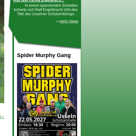
Ralf und Carina Engelbrach…
In einem spannenden Schießen
sicherte sich Ralf Engelbracht (44) den
Titel des Usselner Schützenkönigs…
»
mehr News
Spider Murphy Gang
t »