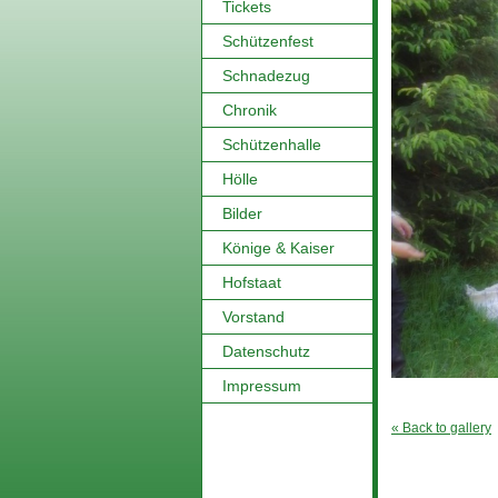
Tickets
Schützenfest
Schnadezug
Chronik
Schützenhalle
Hölle
Bilder
Könige & Kaiser
Hofstaat
Vorstand
Datenschutz
Impressum
« Back to gallery