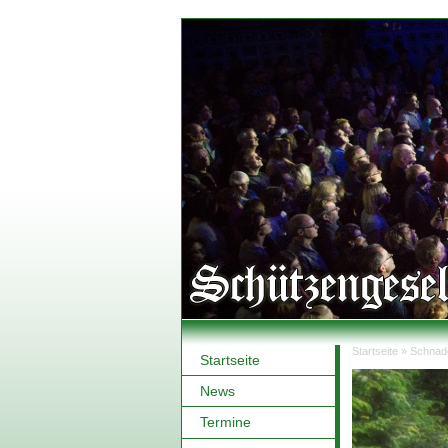
Startseite
»
Schnad
Startseite
Sie sind hi
News
Termine