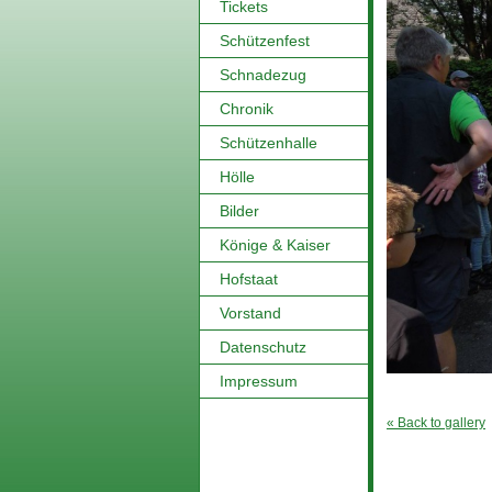
Tickets
Schützenfest
Schnadezug
Chronik
Schützenhalle
Hölle
Bilder
Könige & Kaiser
Hofstaat
Vorstand
Datenschutz
Impressum
« Back to gallery