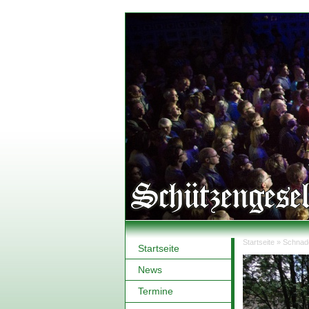
Startseite
»
Schnad
Startseite
Sie sind hi
News
Termine