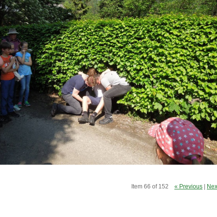
Item 66 of 152
« Previous
|
Nex