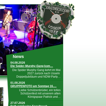
News
04.08.2026
Die Spider-Murphy-Gang kom…
Die Spider Murphy Gang kehrt im Mai
2027 zurück nach Usseln
Doppeljubiläum und NDW-Party…
01.08.2026
GRUPPENFOTO am Sonntag 16.…
Liebe Schützenbrüder, ein tolles
Schützenfest mit unserem alten
Königspaar Patrick und…
27.07.2026