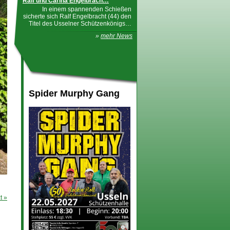
Ralf und Carina Engelbrach…
In einem spannenden Schießen
sicherte sich Ralf Engelbracht (44) den
Titel des Usselner Schützenkönigs…
»
mehr News
Spider Murphy Gang
t »