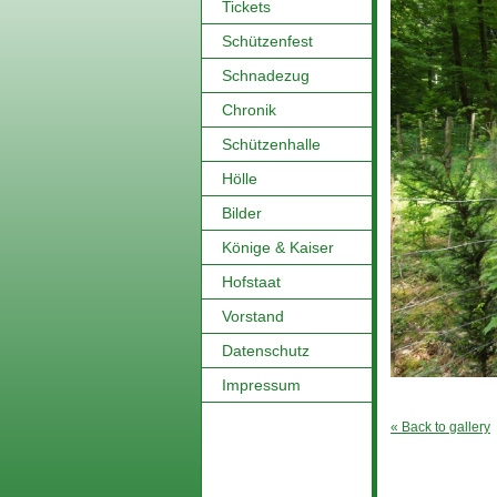
Tickets
Schützenfest
Schnadezug
Chronik
Schützenhalle
Hölle
Bilder
Könige & Kaiser
Hofstaat
Vorstand
Datenschutz
Impressum
« Back to gallery