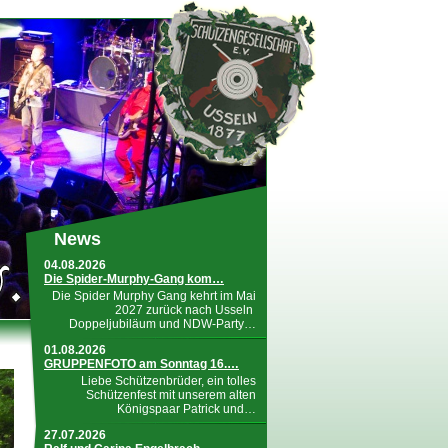
News
04.08.2026
Die Spider-Murphy-Gang kom…
Die Spider Murphy Gang kehrt im Mai
2027 zurück nach Usseln
Doppeljubiläum und NDW-Party…
01.08.2026
GRUPPENFOTO am Sonntag 16.…
Liebe Schützenbrüder, ein tolles
Schützenfest mit unserem alten
Königspaar Patrick und…
27.07.2026