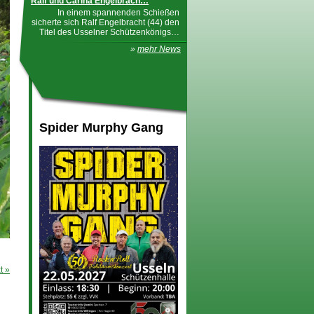
Ralf und Carina Engelbrach…
In einem spannenden Schießen
sicherte sich Ralf Engelbracht (44) den
Titel des Usselner Schützenkönigs…
»
mehr News
Spider Murphy Gang
t »