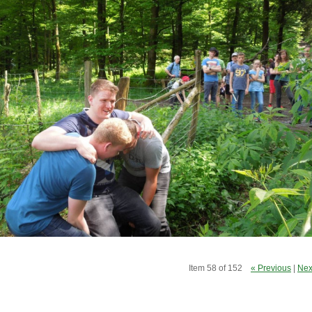
Item 58 of 152
« Previous
|
Nex