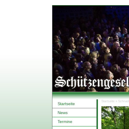
Startseite
»
Schnad
Startseite
Sie sind hi
News
Termine