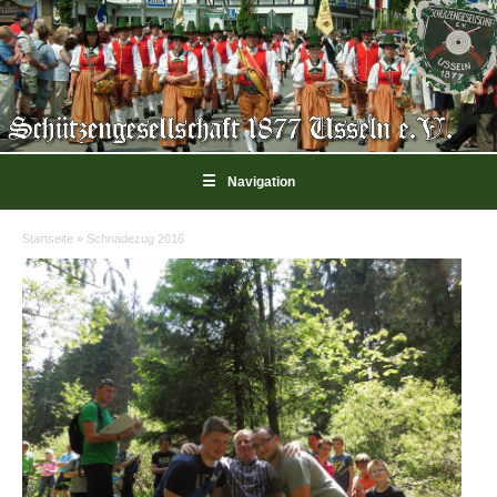
☰
Navigation
Startseite
»
Schnadezug 2016
Sie sind hier