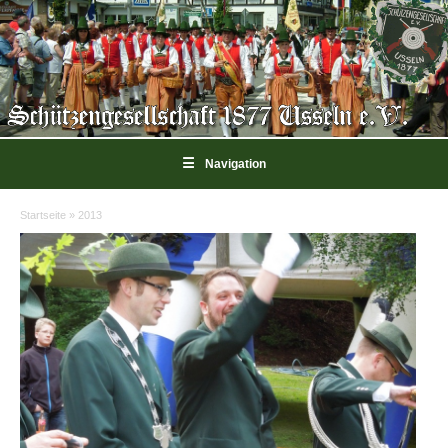
☰
Navigation
Startseite
»
2013
Sie sind hier