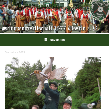
☰
Navigation
Startseite
»
2013
Sie sind hier