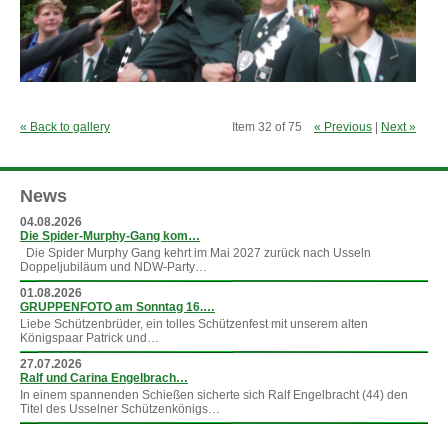
« Back to gallery
Item 32 of 75
« Previous
|
Next »
News
04.08.2026
Die Spider-Murphy-Gang kom…
Die Spider Murphy Gang kehrt im Mai 2027 zurück nach Usseln
Doppeljubiläum und NDW-Party…
01.08.2026
GRUPPENFOTO am Sonntag 16.…
Liebe Schützenbrüder, ein tolles Schützenfest mit unserem alten
Königspaar Patrick und…
27.07.2026
Ralf und Carina Engelbrach…
In einem spannenden Schießen sicherte sich Ralf Engelbracht (44) den
Titel des Usselner Schützenkönigs…
»
mehr News