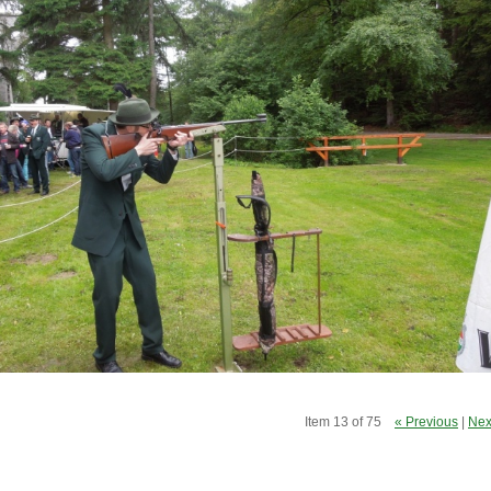
Item 13 of 75
« Previous
|
Nex