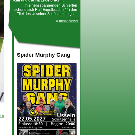
Ralf und Carina Engelbrach…
In einem spannenden Schießen
sicherte sich Ralf Engelbracht (44) den
Titel des Usselner Schützenkönigs…
»
mehr News
Spider Murphy Gang
t »