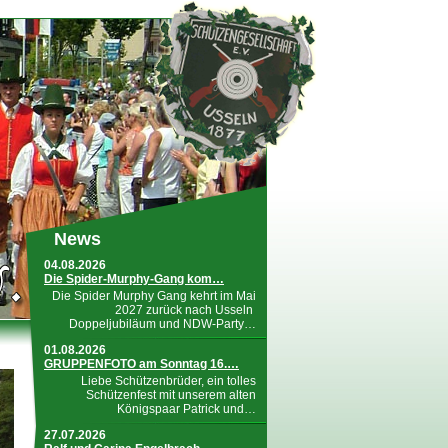
News
04.08.2026
Die Spider-Murphy-Gang kom…
Die Spider Murphy Gang kehrt im Mai
2027 zurück nach Usseln
Doppeljubiläum und NDW-Party…
01.08.2026
GRUPPENFOTO am Sonntag 16.…
Liebe Schützenbrüder, ein tolles
Schützenfest mit unserem alten
Königspaar Patrick und…
27.07.2026