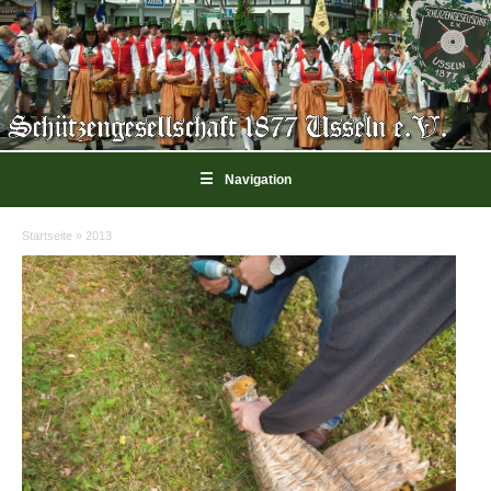
☰
Navigation
Startseite
»
2013
Sie sind hier