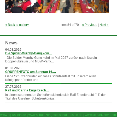
« Back to gallery
Item 54 of 70
« Previous
|
Next »
News
04.08.2026
Die Spider-Murphy-Gang kom…
Die Spider Murphy Gang kehrt im Mai 2027 zurück nach Usseln
Doppeljubiläum und NDW-Party…
01.08.2026
GRUPPENFOTO am Sonntag 16.…
Liebe Schützenbrüder, ein tolles Schützenfest mit unserem alten
Königspaar Patrick und…
27.07.2026
Ralf und Carina Engelbrach…
In einem spannenden Schießen sicherte sich Ralf Engelbracht (44) den
Titel des Usselner Schützenkönigs…
»
mehr News
www.sg-usseln.de
|
www.schuetzengesellschaft-usseln.de
|
www.schuetzenverein-