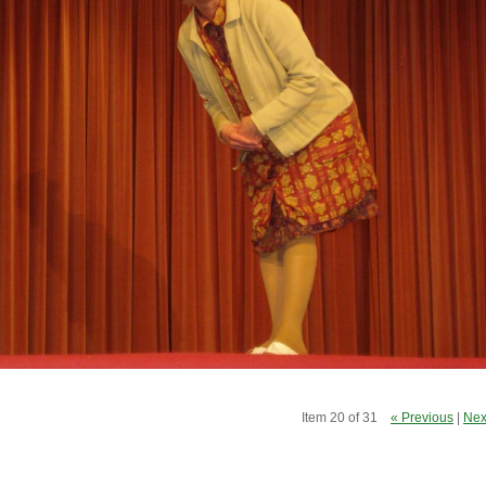
Item 20 of 31
« Previous
|
Nex