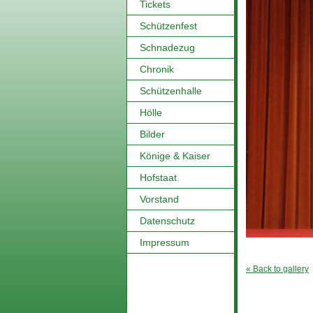
Tickets
Schützenfest
Schnadezug
Chronik
Schützenhalle
Hölle
Bilder
Könige & Kaiser
Hofstaat
Vorstand
Datenschutz
Impressum
« Back to gallery