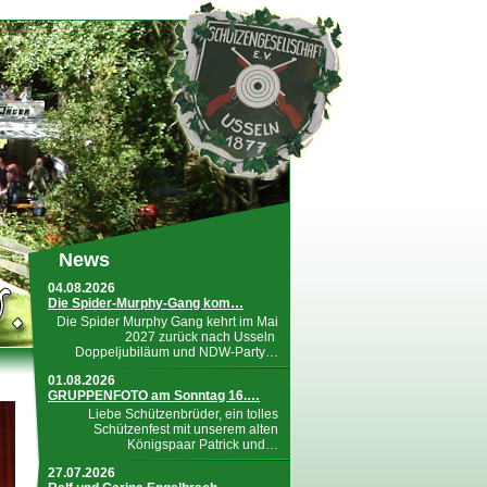
News
04.08.2026
Die Spider-Murphy-Gang kom…
Die Spider Murphy Gang kehrt im Mai
2027 zurück nach Usseln
Doppeljubiläum und NDW-Party…
01.08.2026
GRUPPENFOTO am Sonntag 16.…
Liebe Schützenbrüder, ein tolles
Schützenfest mit unserem alten
Königspaar Patrick und…
27.07.2026