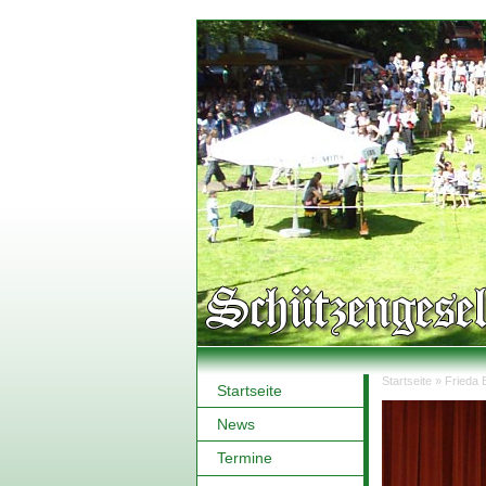
Startseite
»
Frieda 
Startseite
Sie sind hi
News
Termine