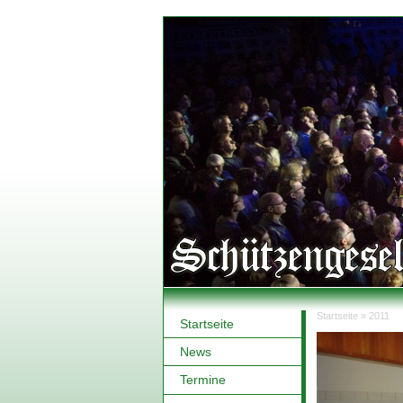
Startseite
»
2011
Startseite
Sie sind hi
News
Termine