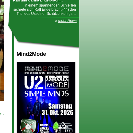
Ralf und Carina Engelbrach…
In einem spannenden Schießen
sicherte sich Ralf Engelbracht (44) den
Titel des Usselner Schützenkönigs…
»
mehr News
Mind2Mode
t »