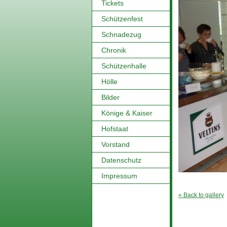
Tickets
Schützenfest
Schnadezug
Chronik
Schützenhalle
Hölle
Bilder
Könige & Kaiser
Hofstaat
Vorstand
Datenschutz
Impressum
« Back to gallery