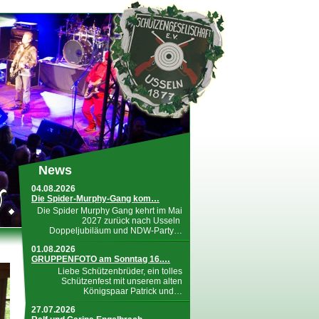
News
04.08.2026
Die Spider-Murphy-Gang kom…
Die Spider Murphy Gang kehrt im Mai
2027 zurück nach Usseln
Doppeljubiläum und NDW-Party…
01.08.2026
GRUPPENFOTO am Sonntag 16.…
Liebe Schützenbrüder, ein tolles
Schützenfest mit unserem alten
Königspaar Patrick und…
27.07.2026