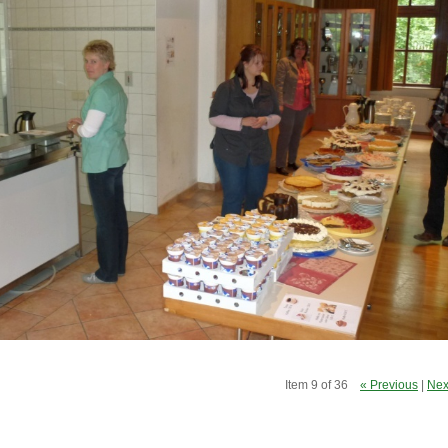
Item 9 of 36
« Previous
|
Nex