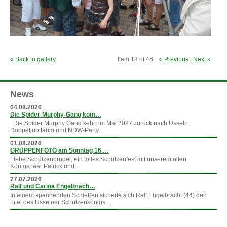
« Back to gallery
Item 13 of 46
« Previous
|
Next »
News
04.08.2026
Die Spider-Murphy-Gang kom…
Die Spider Murphy Gang kehrt im Mai 2027 zurück nach Usseln
Doppeljubiläum und NDW-Party…
01.08.2026
GRUPPENFOTO am Sonntag 16.…
Liebe Schützenbrüder, ein tolles Schützenfest mit unserem alten
Königspaar Patrick und…
27.07.2026
Ralf und Carina Engelbrach…
In einem spannenden Schießen sicherte sich Ralf Engelbracht (44) den
Titel des Usselner Schützenkönigs…
»
mehr News