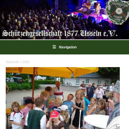
☰
Navigation
Startseite
»
2008
Sie sind hier